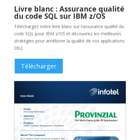
Fiche technique : DB/IQ
PackMan
Vous cherchez à simplifier les sauvegardes Db2 et les
réorganisations ? Laissez DB/IQ PackMan nettoyer
votre catalogue Db2.