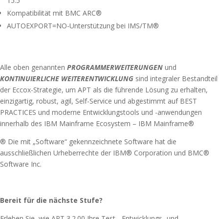
15.5
Kompatibilität mit BMC ARC®
AUTOEXPORT=NO-Unterstützung bei IMS/TM®
Alle oben genannten
PROGRAMMERWEITERUNGEN
und
KONTINUIERLICHE WEITERENTWICKLUNG
sind integraler Bestandteil
der Eccox-Strategie, um APT als die führende Lösung zu erhalten,
einzigartig, robust, agil, Self-Service und abgestimmt auf BEST
PRACTICES und moderne Entwicklungstools und -anwendungen
innerhalb des IBM Mainframe Ecosystem – IBM Mainframe®
® Die mit „Software“ gekennzeichnete Software hat die
ausschließlichen Urheberrechte der IBM® Corporation und BMC®
Software Inc.
Bereit für die nächste Stufe?
Erleben Sie, wie APT 3.2.00 Ihre Test-, Entwicklungs- und