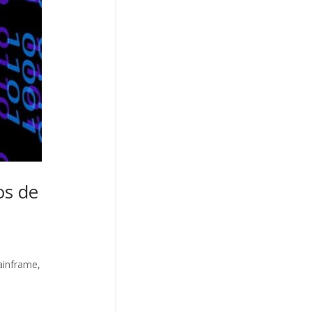
os de
ainframe,