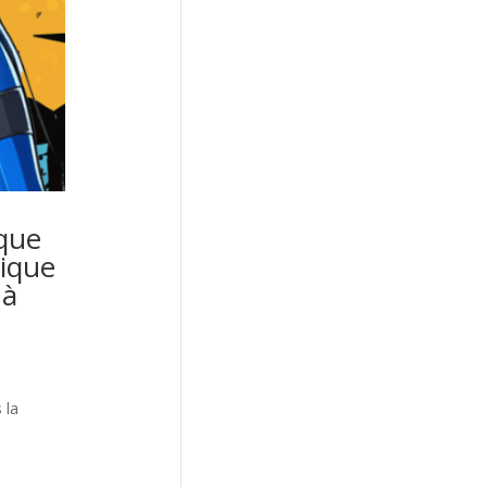
ique
mique
 à
 la