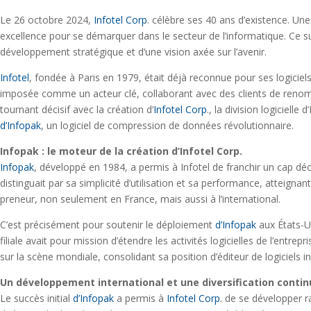
Le 26 octobre 2024,
Infotel Corp
. célèbre ses 40 ans d’existence. Une
excellence pour se démarquer dans le secteur de l’informatique. Ce 
développement stratégique et d’une vision axée sur l’avenir.
Infotel
, fondée à Paris en 1979, était déjà reconnue pour ses logiciel
imposée comme un acteur clé, collaborant avec des clients de renom
tournant décisif avec la création d’
Infotel Corp
., la division logiciel
d’Infopak
, un logiciel de compression de données révolutionnaire.
Infopak : le moteur de la création d’Infotel Corp.
Infopak
, développé en 1984, a permis à Infotel de franchir un cap déc
distinguait par sa simplicité d’utilisation et sa performance, atteig
preneur, non seulement en France, mais aussi à l’international.
C’est précisément pour soutenir le déploiement
d’Infopak
aux États-Un
filiale avait pour mission d’étendre les activités logicielles de l’entrep
sur la scène mondiale, consolidant sa position d’éditeur de logiciels i
Un développement international et une diversification conti
Le succès initial
d’Infopak
a permis à
Infotel Corp
. de se développer 