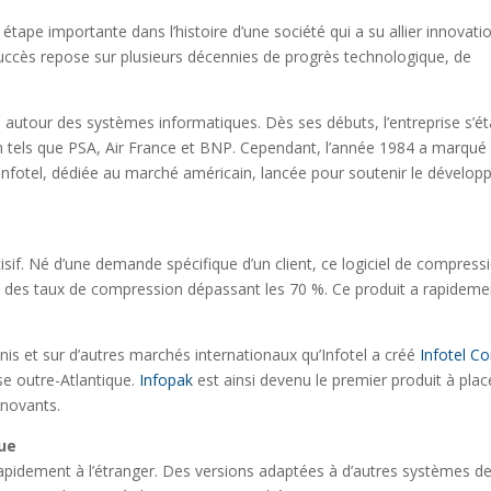
 étape importante dans l’histoire d’une société qui a su allier innovati
succès repose sur plusieurs décennies de progrès technologique, de
s autour des systèmes informatiques. Dès ses débuts, l’entreprise s’ét
 tels que PSA, Air France et BNP. Cependant, l’année 1984 a marqué
le d’Infotel, dédiée au marché américain, lancée pour soutenir le dévelo
isif. Né d’une demande spécifique d’un client, ce logiciel de compress
nant des taux de compression dépassant les 70 %. Ce produit a rapideme
is et sur d’autres marchés internationaux qu’Infotel a créé
Infotel Co
rise outre-Atlantique.
Infopak
est ainsi devenu le premier produit à place
nnovants.
nue
rapidement à l’étranger. Des versions adaptées à d’autres systèmes d