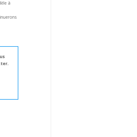
dèle à
tinuerons
ous
ter.