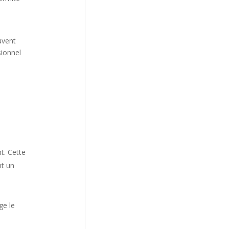
uvent
sionnel
t. Cette
nt un
ge le