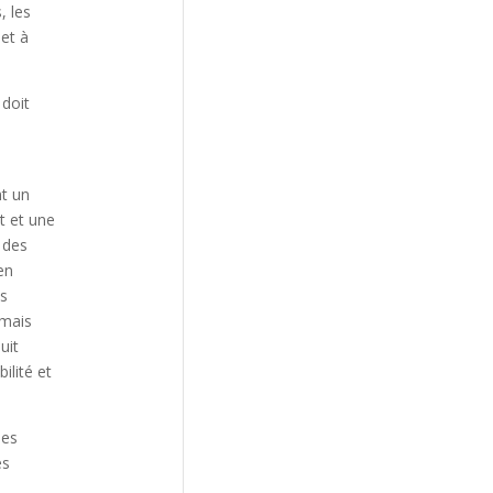
, les
 et à
 doit
nt un
t et une
 des
en
ls
 mais
uit
ilité et
des
es