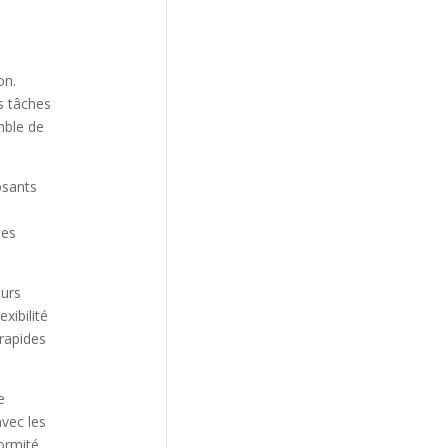
on.
s tâches
mble de
osants
nes
eurs
xibilité
 rapides
e
avec les
ormité