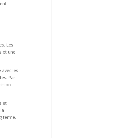
ment
es. Les
s et une
 avec les
tes. Par
cision
s et
 la
g terme.