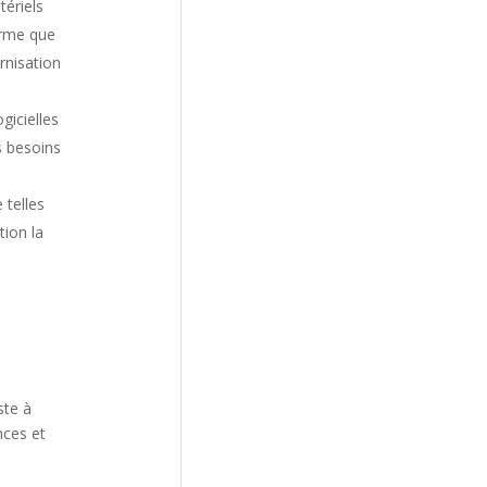
tériels
erme que
rnisation
gicielles
s besoins
 telles
tion la
ste à
nces et