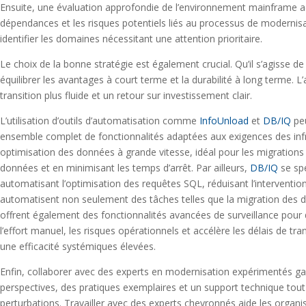
Ensuite, une évaluation approfondie de l’environnement mainframe actuel
dépendances et les risques potentiels liés au processus de modernisa
identifier les domaines nécessitant une attention prioritaire.
Le choix de la bonne stratégie est également crucial. Qu’il s’agisse de
équilibrer les avantages à court terme et la durabilité à long terme. 
transition plus fluide et un retour sur investissement clair.
L’utilisation d’outils d’automatisation comme
InfoUnload
et
DB/IQ
peu
ensemble complet de fonctionnalités adaptées aux exigences des in
optimisation des données à grande vitesse, idéal pour les migrations 
données et en minimisant les temps d’arrêt. Par ailleurs,
DB/IQ
se spé
automatisant l’optimisation des requêtes SQL, réduisant l’interventi
automatisent non seulement des tâches telles que la migration des do
offrent également des fonctionnalités avancées de surveillance pour 
l’effort manuel, les risques opérationnels et accélère les délais de tr
une efficacité systémiques élevées.
Enfin, collaborer avec des experts en modernisation expérimentés garan
perspectives, des pratiques exemplaires et un support technique tout
perturbations. Travailler avec des experts chevronnés aide les organis