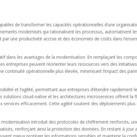
ables de transformer les capacités opérationnelles d’une organisati
onnements modernisés qui rationalisent les processus, automatisent le
uit par une productivité accrue et des économies de coûts dans l’ense
catif dans les avantages de la modernisation. En remplaçant les comp
 entreprises peuvent réorienter leurs ressources vers des initiatives
ne continuité opérationnelle plus élevée, minimisant l’impact des pan
ilité et l’agilité, permettant aux entreprises d’étendre rapidement l
lutions cloud-native et les architectures microservices offrent la fle
x services efficacement. Cette agilité soutient des déploiements plus
 La modernisation introduit des protocoles de chiffrement renforcés, un
tisés, renforçant ainsi la protection des données. En restant à jour 
uvent mieux protéger les informations sensibles et maintenir la conf