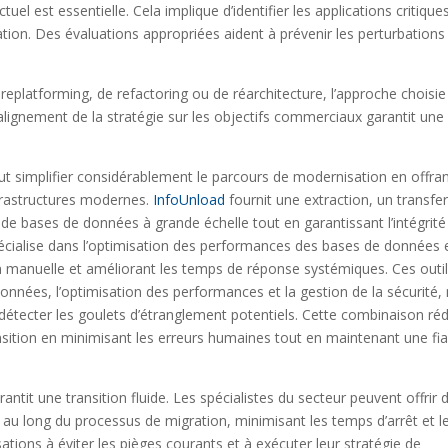
 est essentielle. Cela implique d’identifier les applications critiques
tion. Des évaluations appropriées aident à prévenir les perturbations
 replatforming, de refactoring ou de réarchitecture, l’approche choisie
L’alignement de la stratégie sur les objectifs commerciaux garantit une
t simplifier considérablement le parcours de modernisation en offra
frastructures modernes.
InfoUnload
fournit une extraction, un transfer
de bases de données à grande échelle tout en garantissant l’intégrité
cialise dans l’optimisation des performances des bases de données 
on manuelle et améliorant les temps de réponse systémiques. Ces outi
nnées, l’optimisation des performances et la gestion de la sécurité,
détecter les goulets d’étranglement potentiels. Cette combinaison réd
ansition en minimisant les erreurs humaines tout en maintenant une fiab
tit une transition fluide. Les spécialistes du secteur peuvent offrir 
 au long du processus de migration, minimisant les temps d’arrêt et l
ations à éviter les pièges courants et à exécuter leur stratégie de